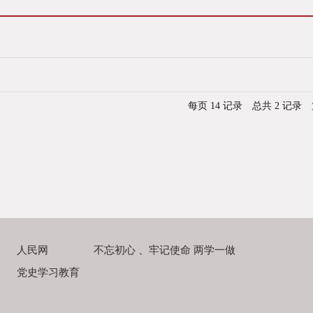
每页
14
记录
总共
2
记录
人民网
不忘初心 、牢记使命 两学一做
党史学习教育