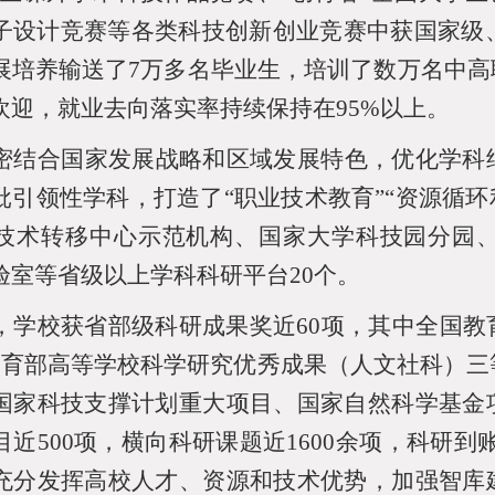
子设计竞赛等各类科技创新创业竞赛中获国家级
展培养输送了
7
万多名毕业生，培训了数万名中高
欢迎，就业去向落实率持续保持在
95%
以上。
密结合国家发展战略和区域发展特色，优化学科
批引领性学科，打造了“职业技术教育”“资源循
技术转移中心示范机构、国家大学科技园分园
验室等省级以上学科科研平台
20
个。
，学校获省部级科研成果奖近
60
项，其中全国教
教育部高等学校科学研究优秀成果（人文社科）三
国家科技支撑计划重大项目、国家自然科学基金
目近
500
项，横向科研课题近
1600
余项，科研到
充分发挥高校人才、资源和技术优势，加强智库