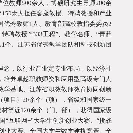
学位教师
500
余人，博硕研究生导师
200
余
者
150
余人担任客座教授、特聘教授和产业
国优秀教师
1
人、教育部高校教指委委员
2
“特聘教授”“
333
工程”、教学名师、“青蓝
队
1
个、江苏省优秀教学团队和科技创新团
养理念，以行业产业定专业布局，以经济社
，培养卓越职教师资和应用型高级专门人
教学基地、江苏省职教教师教育协同创新
（项目）
20
余个（项），省级和国家级一
教材等近
120
余个（门、部），获得国家级
国“互联网
+
”大学生创新创业大赛、“挑战
生创业大赛、全国大学生数学建模竞赛、全