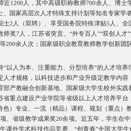
师近
1200
人，其中高级职称教师
700
余人、博士
士、国家高层次人才特殊支持计划等知名专家学
院士
2
人（双聘）、享受国务院特殊津贴
5
人、全
教师奖
7
人，江苏省突贡、“外专百人”“双创人才”
青等
200
余人次；国家级职业教育教师教学创新团
持“以人为本、注重能力、分型培养”的人才培
定人才规格，以科技进步和产业升级定教学内容
育部产教融合创新基地、国家级大学生校外实践
苏省重点建设产业学院等省级以上人才培养平台
特色）专业、一流（精品）课程、规划（重点）
2
项、省级教学成果奖
20
余项。近五年，学生在中
学生课外学术科技作品竞赛、“创青春”全国大学