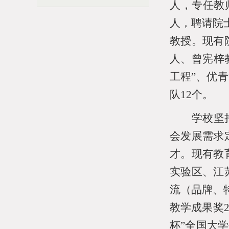
人，专任教
人，聘请院
教授。现有
人、曾宪梓
工程”、优
队
12
个。
学校坚
会发展需求
才。现有教
实验区、江
流（品牌、
教学成果奖
杯”全国大