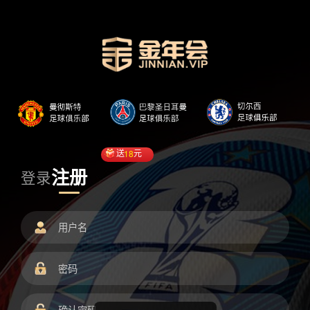
送
18
元
注册
登录