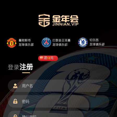
送
18
元
注册
登录