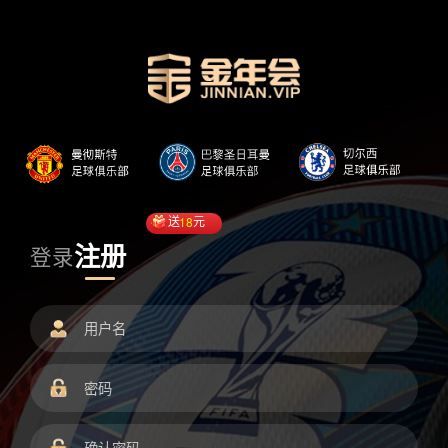
送
18
元
注册
登录